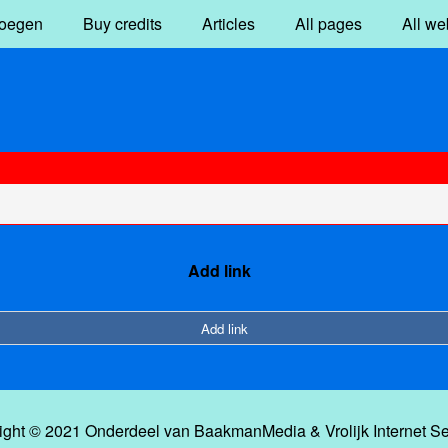
oegen
Buy credits
Articles
All pages
All we
Add link
Add link
ight © 2021 Onderdeel van
BaakmanMedia
&
Vrolijk Internet S