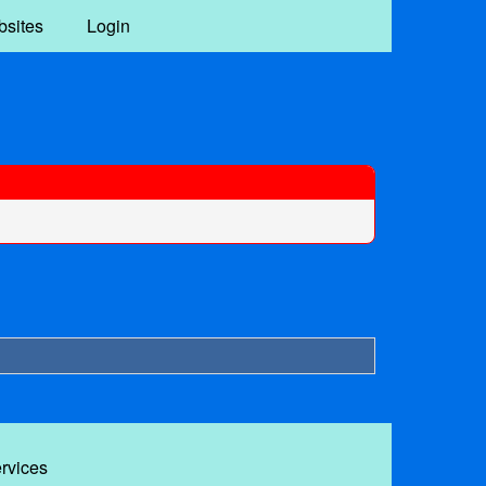
bsites
Login
ervices